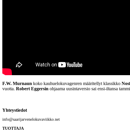
F.W. Murnaun
koko kauhuelokuvagenren määritellyt klassikko
Nos
vuotta.
Robert Eggersin
ohjaama uusintaversio sai ensi-iltansa tammi
Yhteystiedot
info@saarijarvenelokuvaviikko.net
TUOTTAJA