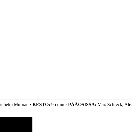
Wilhelm Murnau ·
KESTO:
95 min ·
PÄÄOSISSA:
Max Schreck, Alex