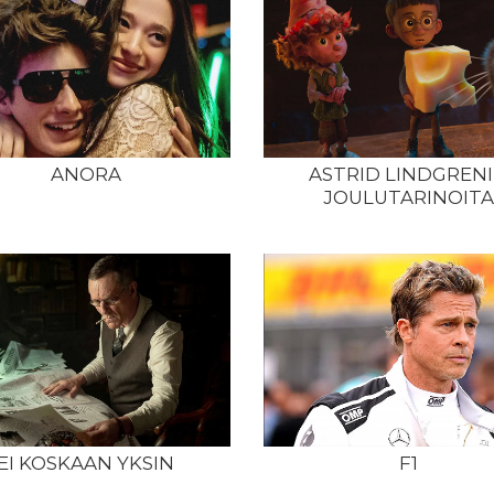
ANORA
ASTRID LINDGREN
JOULUTARINOITA
EI KOSKAAN YKSIN
F1