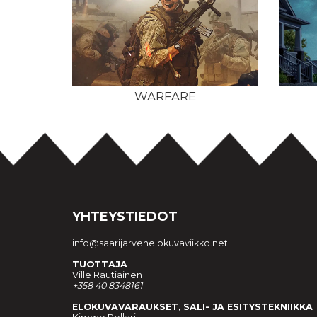
WARFARE
YHTEYSTIEDOT
info@saarijarvenelokuvaviikko.net
TUOTTAJA
Ville Rautiainen
+358 40 8348161
ELOKUVAVARAUKSET, SALI- JA ESITYSTEKNIIKKA