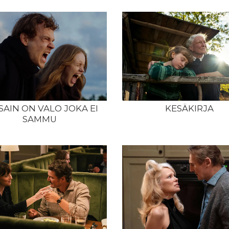
SAIN ON VALO JOKA EI
KESÄKIRJA
SAMMU