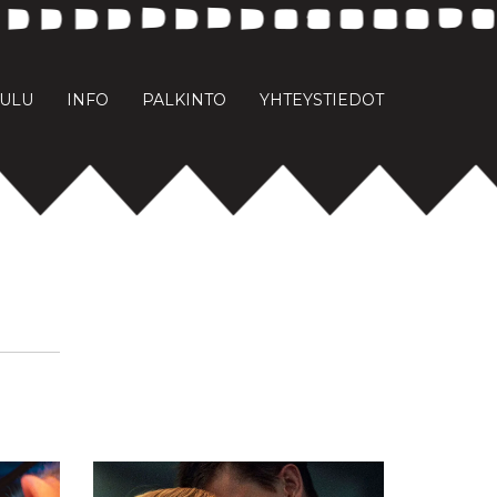
AULU
INFO
PALKINTO
YHTEYSTIEDOT